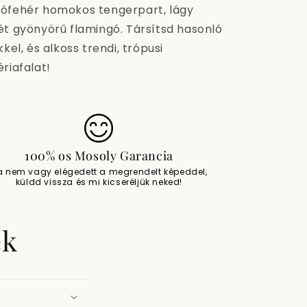
ófehér homokos tengerpart, lágy
ét gyönyörű flamingó. Társítsd hasonló
kkel, és alkoss trendi, trópusi
riafalat!
100% os Mosoly Garancia
a nem vagy elégedett a megrendelt képeddel,
küldd vissza és mi kicseréljük neked!
ek