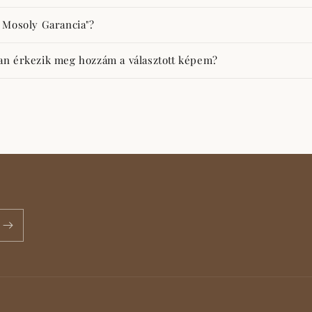
 Mosoly Garancia"?
an érkezik meg hozzám a választott képem?