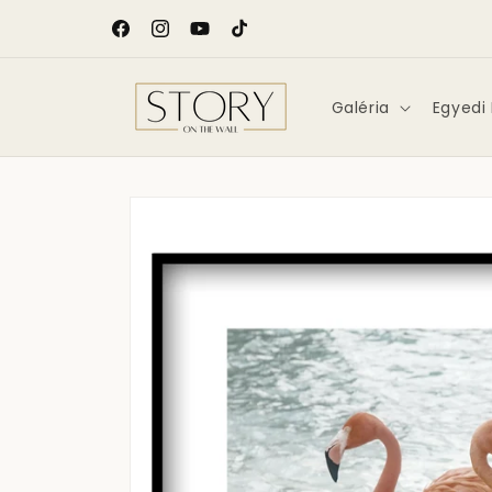
Ugrás a
tartalomhoz
Facebook
Instagram
YouTube
TikTok
Galéria
Egyedi
Kihagyás, és
ugrás a
termékadatokra