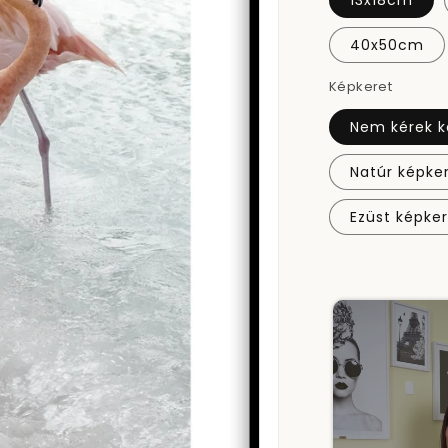
13x18cm
40x50cm
Képkeret
Nem kérek k
Natúr képke
Ezüst képke