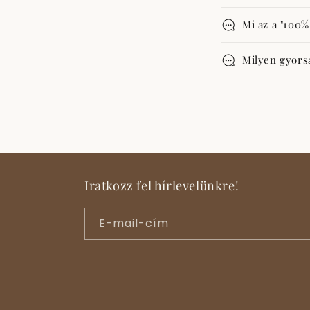
Mi az a "100%
Milyen gyors
Iratkozz fel hírlevelünkre!
E-mail-cím