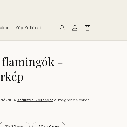
Bejelentkezés
Kosár
ekor
Kép Kellékek
 flamingók -
erkép
adókat. A
szállítási költséget
a megrendeléskor