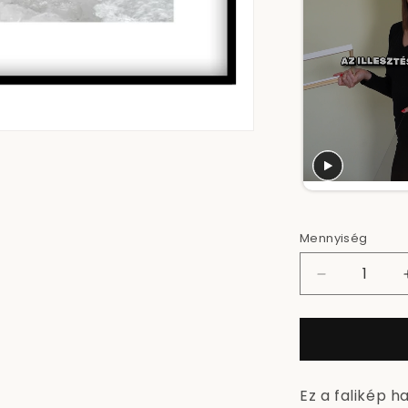
Mennyiség
Karibi
flamingók
-
Poszterkép
mennyiségé
csökkentés
Ez a falikép h