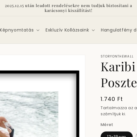
2025.12.15 után leadott rendelésekre nem tudjuk biztosítani a
karácsonyi kiszállítást!
 Képnyomtatás
Exkluzív Kollázsaink
Hangulatfény d
STORYONTHEWALL
Karibi
Poszt
Normál
1.740 Ft
ár
Tartalmazza az 
számítjuk ki.
Méret