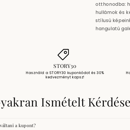
otthonodba: h
hullámok és k
stílusú képein
hangulatú galé
STORY30
Használd a STORY30 kuponkódot és 30%
H
kedvezményt kapsz!
yakran Ismételt Kérdés
váltani a kupont?