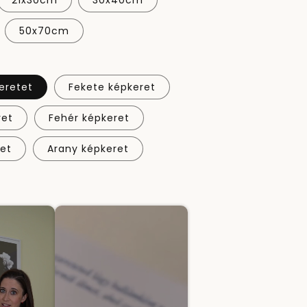
21x30cm
30x40cm
50x70cm
eretet
Fekete képkeret
ret
Fehér képkeret
ret
Arany képkeret