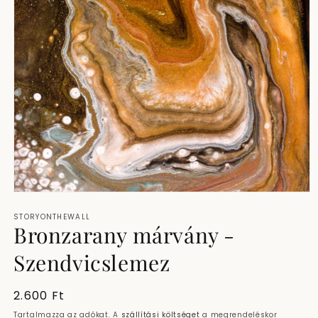
1.
médiafájl
STORYONTHEWALL
megnyitása
Bronzarany márvány -
a
modális
párbeszédpanelen
Szendvicslemez
Normál
2.600 Ft
ár
Tartalmazza az adókat. A
szállítási költséget
a megrendeléskor