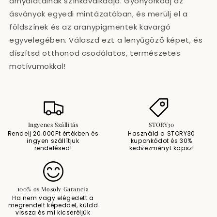
árnyalatainak színkavalkádja. Gyönyörködj az
ásványok egyedi mintázatában, és merülj el a
földszínek és az aranypigmentek kavargó
egyvelegében. Válaszd ezt a lenyűgöző képet, és
díszítsd otthonod csodálatos, természetes
motívumokkal!
Ingyenes Szállítás
STORY30
Rendelj 20.000Ft értékben és
Használd a STORY30
ingyen szállítjuk
kuponkódot és 30%
rendelésed!
kedvezményt kapsz!
100% os Mosoly Garancia
Ha nem vagy elégedett a
megrendelt képeddel, küldd
vissza és mi kicseréljük