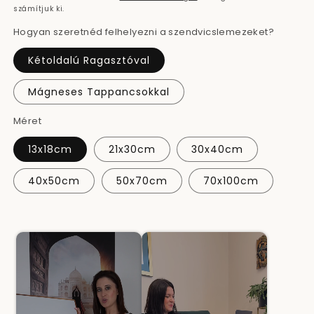
számítjuk ki.
Hogyan szeretnéd felhelyezni a szendvicslemezeket?
Kétoldalú Ragasztóval
Mágneses Tappancsokkal
Méret
13x18cm
21x30cm
30x40cm
40x50cm
50x70cm
70x100cm