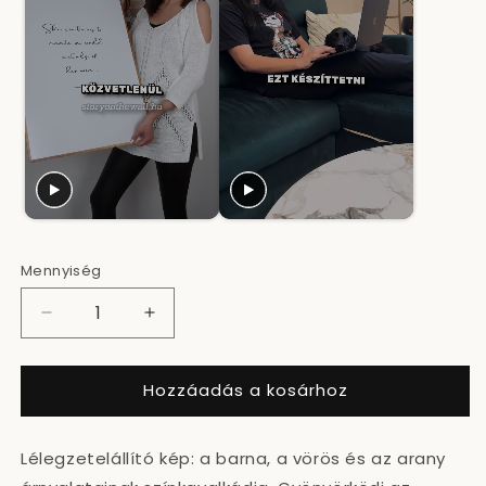
Mennyiség
Bronzarany
Bronzarany
márvány
márvány
-
-
Hozzáadás a kosárhoz
Szendvicslemez
Szendvicslemez
mennyiségének
mennyiségének
csökkentése
növelése
Lélegzetelállító kép: a barna, a vörös és az arany